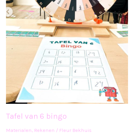
Tafel van 6 bingo
Materialen
,
Rekenen
/
Fleur Bekhuis