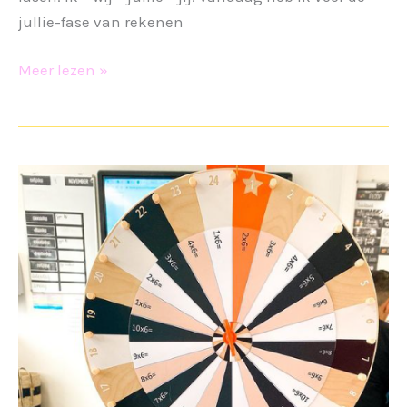
jullie-fase van rekenen
Rekenen
Meer lezen »
deelsommen