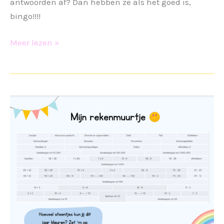
antwoorden af? Dan hebben ze als het goed is,
bingo!!!!
Keersommen
Meer lezen »
bingo