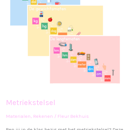
Metriekstelsel
Materialen
,
Rekenen
/
Fleur Bekhuis
Ben jij in de klas bezig met het metriekstelsel? Deze