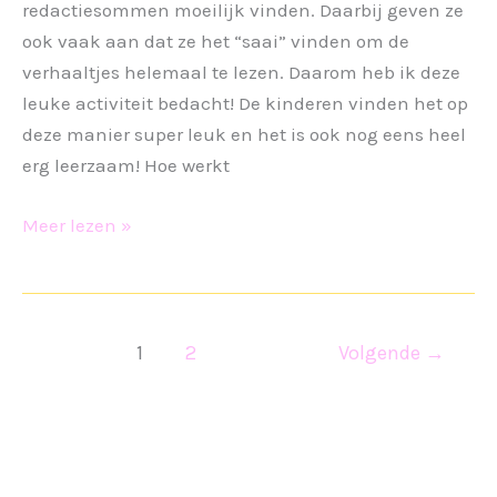
redactiesommen moeilijk vinden. Daarbij geven ze
ook vaak aan dat ze het “saai” vinden om de
verhaaltjes helemaal te lezen. Daarom heb ik deze
leuke activiteit bedacht! De kinderen vinden het op
deze manier super leuk en het is ook nog eens heel
erg leerzaam! Hoe werkt
Loopspel
Meer lezen »
redactiesommen
1
2
Volgende
→