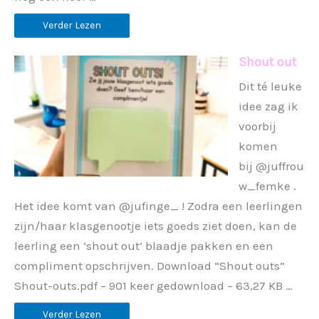
Verder Lezen
Shout out
Dit té leuke
idee zag ik
voorbij
komen
bij @juffrou
w_femke .
Het idee komt van @jufinge_ ! Zodra een leerlingen
zijn/haar klasgenootje iets goeds ziet doen, kan de
leerling een ‘shout out’ blaadje pakken en een
compliment opschrijven. Download “Shout outs”
Shout-outs.pdf – 901 keer gedownload – 63,27 KB …
Verder Lezen