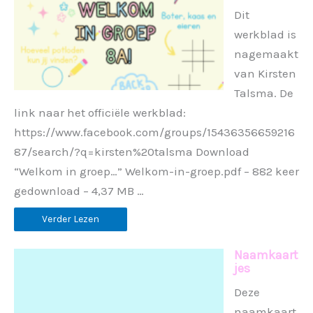
Dit
werkblad is
nagemaakt
van Kirsten
Talsma. De
link naar het officiële werkblad:
https://www.facebook.com/groups/15436356659216
87/search/?q=kirsten%20talsma Download
“Welkom in groep…” Welkom-in-groep.pdf – 882 keer
gedownload – 4,37 MB …
Verder Lezen
Naamkaart
jes
Deze
naamkaart