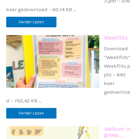
3.pdf – 306
keer gedownload – 60,14 KB …
Verder Lezen
Weekflits
Download
“Weekflits”
Weekflits.p
ptx – 640
keer
gedownloa
d – 762,42 KB …
Verder Lezen
Welkom in
groep…