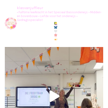
klasvanjuffleur
• Fulltime leerkracht in het Speciaal Basisonderwijs
• Midden-
en bovenbouw
• Liefde voor het onderwijs
•
Gedragsspecialist