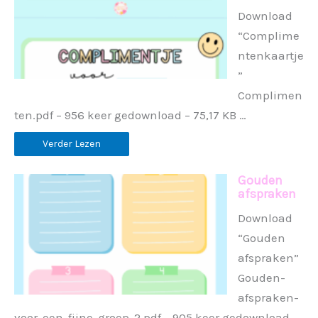
Download
“Complime
ntenkaartje
”
Complimen
ten.pdf – 956 keer gedownload – 75,17 KB …
Verder Lezen
Gouden
afspraken
Download
“Gouden
afspraken”
Gouden-
afspraken-
voor-een-fijne-groep-2.pdf – 905 keer gedownload –