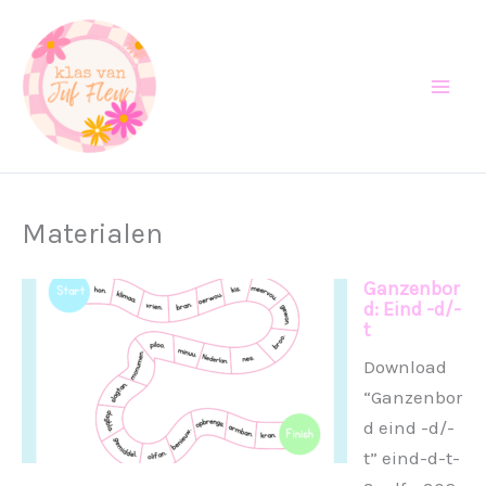
Ga
naar
de
inhoud
Materialen
Ganzenbor
d: Eind -d/-
t
Download
“Ganzenbor
d eind -d/-
t” eind-d-t-