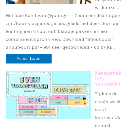
w_femke .
Het idee komt van @jufinge_ ! Zodra een leerlingen
zijn/haar klasgenootje iets goeds ziet doen, kan de
leerling een ‘shout out’ blaadje pakken en een
compliment opschrijven. Download “Shout outs”
Shout-outs.pdf – 901 keer gedownload – 63,27 KB …
Verder Lezen
Kennismak
ing:
voorstellen
Tijdens de
eerste week
staat
kennismak
en met