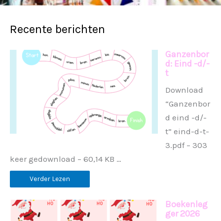
Recente berichten
Ganzenbor
d: Eind -d/-
t
Download
“Ganzenbor
d eind -d/-
t” eind-d-t-
3.pdf – 303
keer gedownload – 60,14 KB …
Verder Lezen
Boekenleg
ger 2026