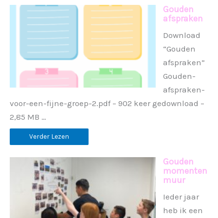
Gouden
afspraken
Download
“Gouden
afspraken”
Gouden-
afspraken-
voor-een-fijne-groep-2.pdf – 902 keer gedownload –
2,85 MB …
Verder Lezen
Gouden
momenten
muur
Ieder jaar
heb ik een