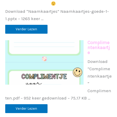
Download “Naamkaartjes” Naamkaartjes-goede-1-
1.pptx – 1265 keer …
Verder Lezen
Complime
ntenkaartj
e
Download
“Complime
ntenkaartje
”
Complimen
ten.pdf – 952 keer gedownload – 75,17 KB …
Verder Lezen