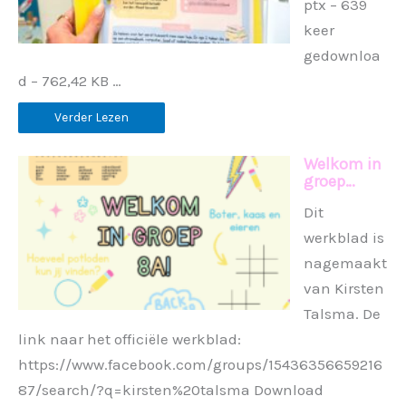
ptx – 639
keer
gedownloa
d – 762,42 KB …
Verder Lezen
Welkom in
groep…
Dit
werkblad is
nagemaakt
van Kirsten
Talsma. De
link naar het officiële werkblad:
https://www.facebook.com/groups/15436356659216
87/search/?q=kirsten%20talsma Download