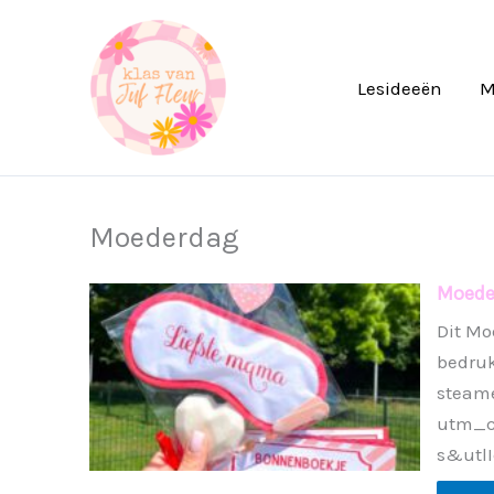
Ga
naar
de
Lesideeën
M
inhoud
Moederdag
Moede
Dit Mo
bedruk
steam
utm_c
s&utlI