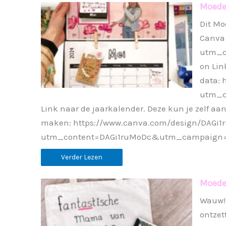
Moede
Dit Mo
Canva 
utm_c
on Lin
data:
utm_c
Link naar de jaarkalender. Deze kun je zelf aanp
maken: https://www.canva.com/design/DAGi
utm_content=DAGi1ruMoDc&utm_campaign=
Verder Lezen
Moede
Wauw! 
ontzet