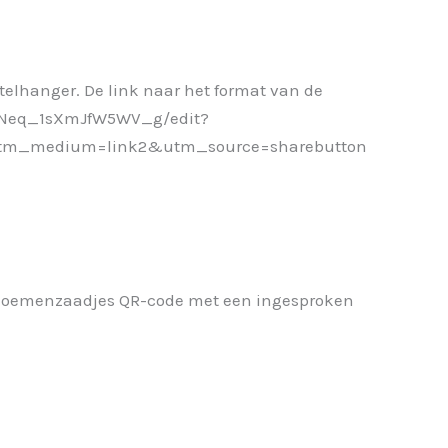
elhanger. De link naar het format van de
fuNeq_1sXmJfW5WV_g/edit?
tm_medium=link2&utm_source=sharebutton
 Bloemenzaadjes QR-code met een ingesproken