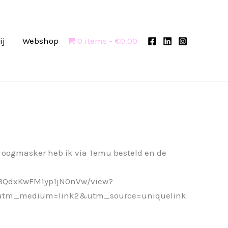
ij
Webshop
0 items
€0.00
 oogmasker heb ik via Temu besteld en de
-BQdxKwFM1yp1jN0nVw/view?
tm_medium=link2&utm_source=uniquelink