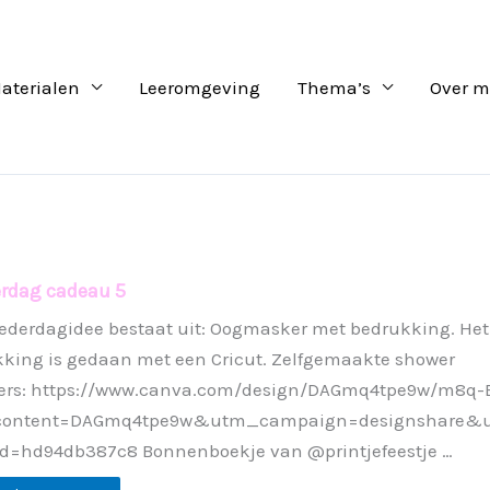
aterialen
Leeromgeving
Thema’s
Over m
rdag cadeau 5
ederdagidee bestaat uit: Oogmasker met bedrukking. Het
king is gedaan met een Cricut. Zelfgemaakte shower
ers: https://www.canva.com/design/DAGmq4tpe9w/m8q
ontent=DAGmq4tpe9w&utm_campaign=designshare&u
d=hd94db387c8 Bonnenboekje van @printjefeestje …