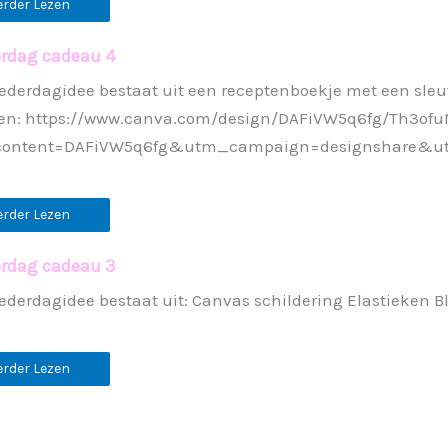
erder Lezen
rdag cadeau 4
ederdagidee bestaat uit een receptenboekje met een sleut
ten: https://www.canva.com/design/DAFiVW5q6fg/Th3o
ontent=DAFiVW5q6fg&utm_campaign=designshare&u
erder Lezen
rdag cadeau 3
ederdagidee bestaat uit: Canvas schildering Elastieken
…
erder Lezen