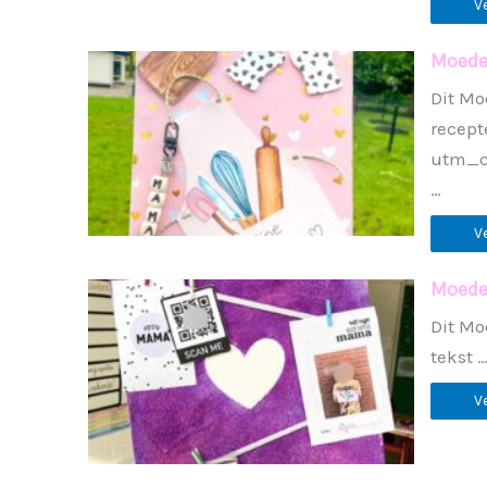
V
Moede
Dit Mo
recep
utm_c
…
V
Moede
Dit Mo
tekst 
V