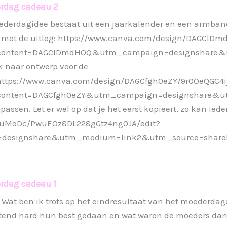
rdag cadeau 2
ederdagidee bestaat uit een jaarkalender en een armband
met de uitleg: https://www.canva.com/design/DAGClDm
ontent=DAGClDmdHOQ&utm_campaign=designshare&u
k naar ontwerp voor de
 https://www.canva.com/design/DAGCfgh0eZY/9r0OeQGC4
ontent=DAGCfgh0eZY&utm_campaign=designshare&u
assen. Let er wel op dat je het eerst kopieert, zo kan ied
1ruMoDc/PwuEOz8DL228gGtz4ng0JA/edit?
designshare&utm_medium=link2&utm_source=shareb
rdag cadeau 1
Wat ben ik trots op het eindresultaat van het moederdag
tend hard hun best gedaan en wat waren de moeders dank