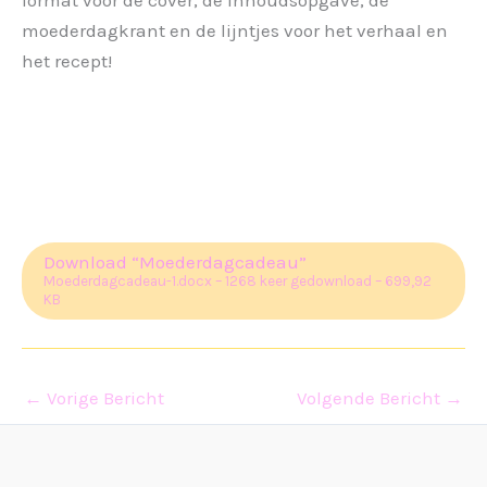
format voor de cover, de inhoudsopgave, de
moederdagkrant en de lijntjes voor het verhaal en
het recept!
Download “Moederdagcadeau”
Moederdagcadeau-1.docx – 1268 keer gedownload – 699,92
KB
←
Vorige Bericht
Volgende Bericht
→