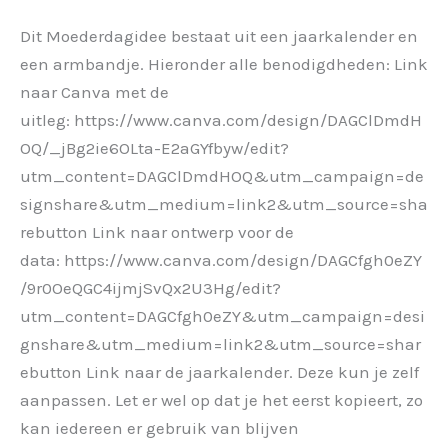
Dit Moederdagidee bestaat uit een jaarkalender en
een armbandje. Hieronder alle benodigdheden: Link
naar Canva met de
uitleg: https://www.canva.com/design/DAGClDmdH
OQ/_jBg2ie6OLta-E2aGYfbyw/edit?
utm_content=DAGClDmdHOQ&utm_campaign=de
signshare&utm_medium=link2&utm_source=sha
rebutton Link naar ontwerp voor de
data: https://www.canva.com/design/DAGCfgh0eZY
/9r0OeQGC4ijmjSvQx2U3Hg/edit?
utm_content=DAGCfgh0eZY&utm_campaign=desi
gnshare&utm_medium=link2&utm_source=shar
ebutton Link naar de jaarkalender. Deze kun je zelf
aanpassen. Let er wel op dat je het eerst kopieert, zo
kan iedereen er gebruik van blijven