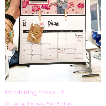
Moederdag cadeau 2
Moederdag
,
Thema's
/
Fleur Bekhuis