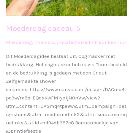
Moederdag cadeau 5
Moederdag
,
Thema's
,
Uncategorized
/
Fleur Bekhuis
Dit Moederdagidee bestaat uit: Oogmasker met
bedrukking. Het oogmasker heb ik via Temu besteld
en de bedrukking is gedaan met een Cricut.
Zelfgemaakte shower
steamers: https://www.canva.com/design/DAGmq4t
pe9w/m8q-BQdxKwFM1yp1jN0nVw/view?
utm_content=DAGmq4tpe9w&utm_campaign=des
ignshare&utm_medium=link2&utm_source=uniq
uelinks&utlId=hd94db387c8 Bonnenboekje van
@printjefeestje