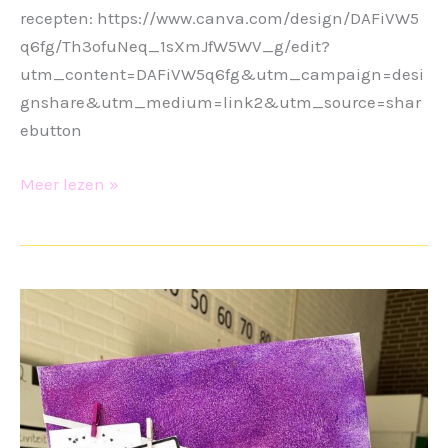
recepten: https://www.canva.com/design/DAFiVW5
q6fg/Th3ofuNeq_1sXmJfW5WV_g/edit?
utm_content=DAFiVW5q6fg&utm_campaign=desi
gnshare&utm_medium=link2&utm_source=shar
ebutton
Moederdag
Meer lezen »
cadeau
4