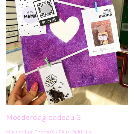
Moederdag cadeau 3
Moederdag
,
Thema's
/
Fleur Bekhuis