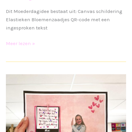
Dit Moederdagidee bestaat uit: Canvas schildering
Elastieken Bloemenzaadjes QR-code met een
ingesproken tekst
Moederdag
Meer lezen »
cadeau
3