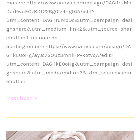
maken: https://www.canva.com/design/DAGi1ruMo
Dc/PwuEOz8DL228gGtz4ng0JA/edit?
utm_content=DAGi1ruMoDc&utm_campaign=desi
gnshare&utm_medium=link2&utm_source=shar
ebutton Link naar de
achtergronden: https://www.canva.com/design/DA
Gi1kE0oHg/ayJo7GOuz3mnlHP-kotvqA/edit?
utm_content=DAGi1kE0oHg&utm_campaign=desi
gnshare&utm_medium=link2&utm_source=shar
ebutton
Moederdag
Meer lezen »
cadeau
2