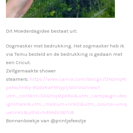
Dit Moederdagidee bestaat uit:
Oogmasker met bedrukking. Het oogmasker heb ik
via Temu besteld en de bedrukking is gedaan met
een Cricut.
Zelfgemaakte shower
steamers:
https://www.canva.com/design/DAGmq4t
pe9w/m8q-BQdxKwFM1yp1jN0nVw/view?
utm_content=DAGmq4tpe9w&utm_campaign=des
ignshare&utm_medium=link2&utm_source=uniq
uelinks&utlId=hd94db387c8
Bonnenboekje van @printjefeestje