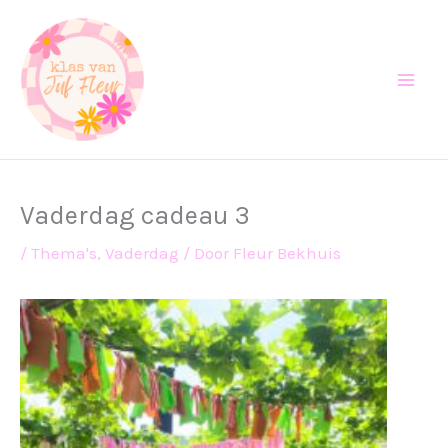
Ga
naar
de
inhoud
Vaderdag cadeau 3
/
Thema's
,
Vaderdag
/ Door
Fleur Bekhuis