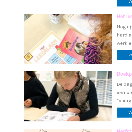
V
Het le
Nog op
hard a
werk e
V
Boekpr
De dag
een bo
“voorg
V
Herfst