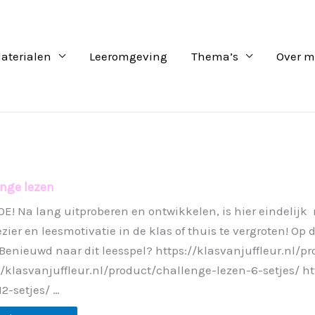
aterialen
Leeromgeving
Thema’s
Over m
nge lezen
! Na lang uitproberen en ontwikkelen, is hier eindelijk mi
ezier en leesmotivatie in de klas of thuis te vergroten! Op 
 Benieuwd naar dit leesspel? https://klasvanjuffleur.nl/p
//klasvanjuffleur.nl/product/challenge-lezen-6-setjes/ ht
12-setjes/ …