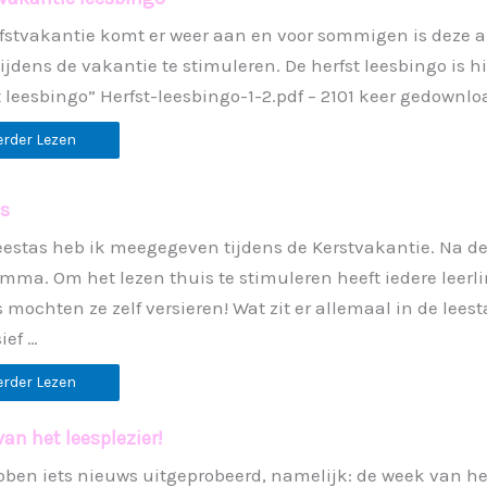
fstvakantie komt er weer aan en voor sommigen is deze a
tijdens de vakantie te stimuleren. De herfst leesbingo is 
t leesbingo” Herfst-leesbingo-1-2.pdf – 2101 keer gedownlo
erder Lezen
s
eestas heb ik meegegeven tijdens de Kerstvakantie. Na de 
mma. Om het lezen thuis te stimuleren heeft iedere leerl
s mochten ze zelf versieren! Wat zit er allemaal in de le
ief …
erder Lezen
an het leesplezier!
ben iets nieuws uitgeprobeerd, namelijk: de week van het l