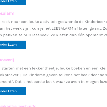
erder Lezen
esalarm
 zoek naar een leuke activiteit gedurende de Kinderboeke
an het werk zijn, kun je het LEESALARM af laten gaan… Zo
n pakken ze hun leesboek. Ze kiezen dan één opdracht v
erder Lezen
oeverij
 starten met een lekker theetje, leuke boeken en een klei
ekproeverij. De kinderen geven telkens het boek door aan
erecht”. Dat is het eerste boek waar ze even in mogen le
erder Lezen
vakantie leesbingo