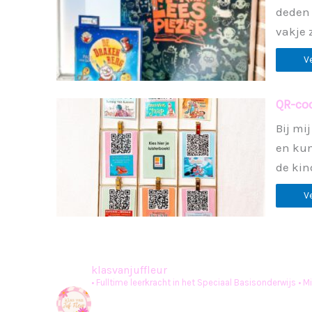
deden 
vakje 
V
QR-cod
Bij mi
en kun
de kin
V
klasvanjuffleur
• Fulltime leerkracht in het Speciaal Basisonderwijs
• M