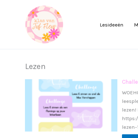
Ga
naar
de
Lesideeën
M
inhoud
Lezen
Challe
WOEHOE
leespl
lezen!
https:
lezen-