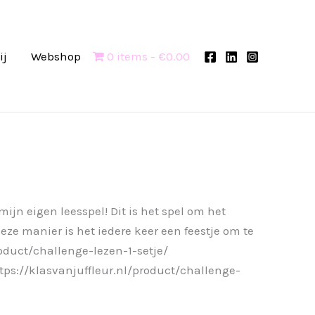
ij
Webshop
0 items
€0.00
jn eigen leesspel! Dit is het spel om het
deze manier is het iedere keer een feestje om te
roduct/challenge-lezen-1-setje/
tps://klasvanjuffleur.nl/product/challenge-