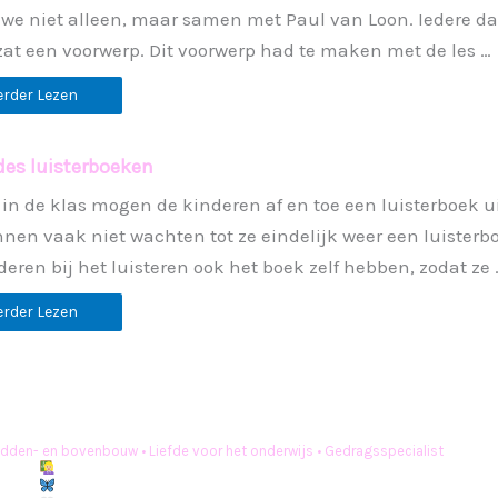
we niet alleen, maar samen met Paul van Loon. Iedere d
zat een voorwerp. Dit voorwerp had te maken met de les …
erder Lezen
es luisterboeken
j in de klas mogen de kinderen af en toe een luisterboek 
nen vaak niet wachten tot ze eindelijk weer een luisterb
deren bij het luisteren ook het boek zelf hebben, zodat ze 
erder Lezen
idden- en bovenbouw
• Liefde voor het onderwijs
• Gedragsspecialist