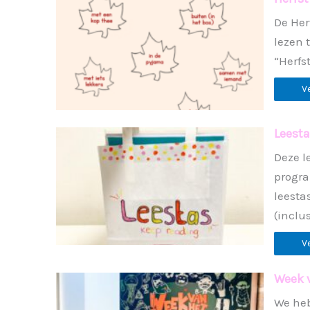
De Her
lezen 
“Herfs
V
Leesta
Deze l
progra
leesta
(inclus
V
Week v
We heb