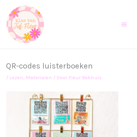
Ga
naar
de
inhoud
QR-codes luisterboeken
/
Lezen
,
Materialen
/ Door
Fleur Bekhuis