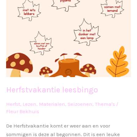
Herfstvakantie leesbingo
Herfst
,
Lezen
,
Materialen
,
Seizoenen
,
Thema's
/
Fleur Bekhuis
De Herfstvakantie komt er weer aan en voor
sommigen is deze al begonnen. Dit is een leuke