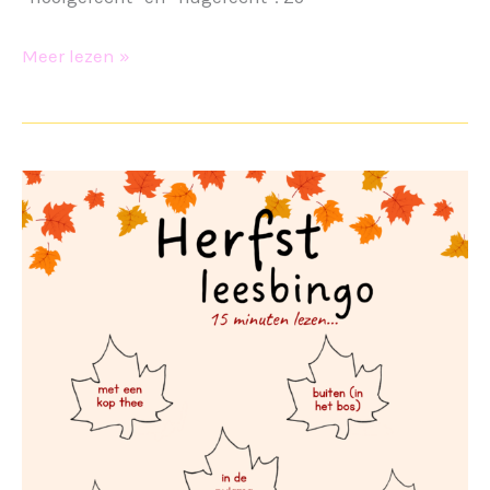
Boekproeverij
Meer lezen »