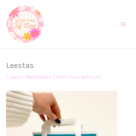
Ga
naar
de
inhoud
Leestas
/
Lezen
,
Materialen
/ Door
Fleur Bekhuis