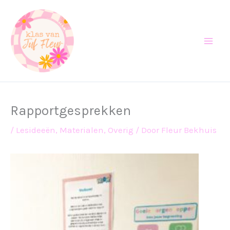
Ga
naar
de
inhoud
Rapportgesprekken
/
Lesideeën
,
Materialen
,
Overig
/ Door
Fleur Bekhuis