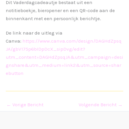
Dit Vaderdagcadeautje bestaat uit een
notitieboekje, bieropener en een QR-code aan de
binnenkant met een persoonlijk berichtje.
De link naar de uitleg via
Canva:
https://www.canva.com/design/DAGHdZpsq
JA/gbV175p6bIDpDcX_sipDvg/edit?
utm_content=DAGHdZpsqJA&utm_campaign=desi
gnshare&utm_medium=link2&utm_source=shar
ebutton
←
Vorige Bericht
Volgende Bericht
→