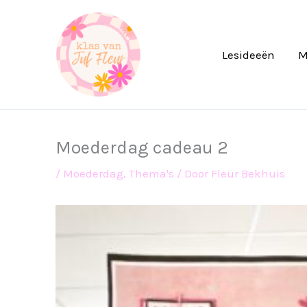
Ga
naar
de
Lesideeën
M
inhoud
Moederdag cadeau 2
/
Moederdag
,
Thema's
/ Door
Fleur Bekhuis