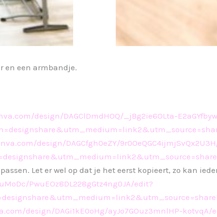
er en een armbandje.
anva.com/design/DAGClDmdHOQ/_jBg2ie6OLta-E2aGYfbyw
=designshare&utm_medium=link2&utm_source=shar
anva.com/design/DAGCfgh0eZY/9r0OeQGC4ijmjSvQx2U3Hg
designshare&utm_medium=link2&utm_source=share
assen. Let er wel op dat je het eerst kopieert, zo kan ied
1ruMoDc/PwuEOz8DL228gGtz4ng0JA/edit?
designshare&utm_medium=link2&utm_source=share
va.com/design/DAGi1kE0oHg/ayJo7GOuz3mnlHP-kotvqA/e