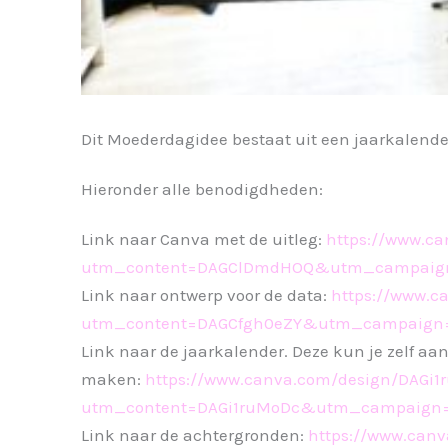
Dit Moederdagidee bestaat uit een jaarkalend
Hieronder alle benodigdheden:
Link naar Canva met de uitleg:
https://www.c
utm_content=DAGClDmdHOQ&utm_campaign
Link naar ontwerp voor de data:
https://www.c
utm_content=DAGCfgh0eZY&utm_campaign=
Link naar de jaarkalender. Deze kun je zelf aanp
maken:
https://www.canva.com/design/DAGi
utm_content=DAGi1ruMoDc&utm_campaign=
Link naar de achtergronden:
https://www.can