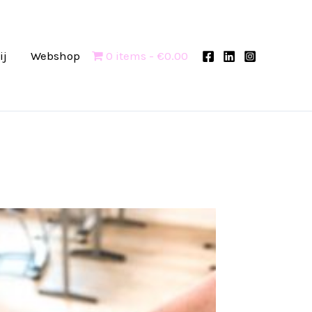
ij
Webshop
0 items
€0.00