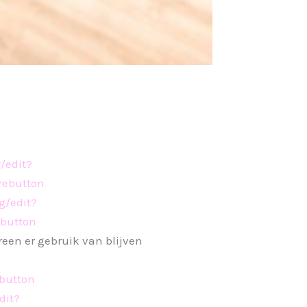
/edit?
ebutton
/edit?
button
ereen er gebruik van blijven
button
dit?