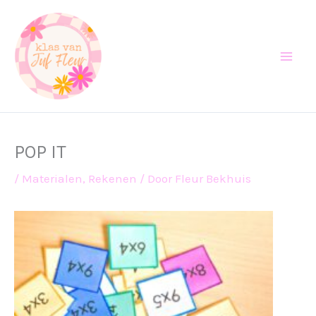
Ga
naar
de
inhoud
POP IT
/
Materialen
,
Rekenen
/ Door
Fleur Bekhuis