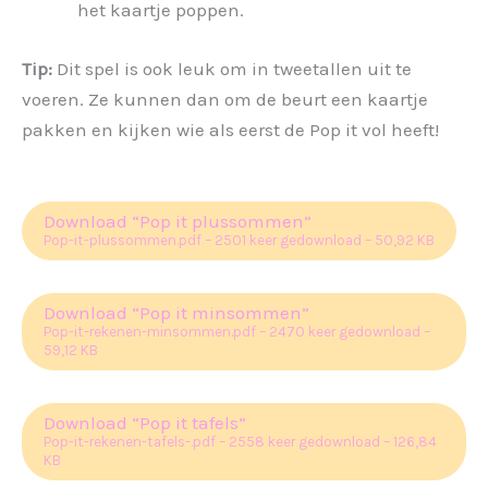
het kaartje poppen.
Tip:
Dit spel is ook leuk om in tweetallen uit te
voeren. Ze kunnen dan om de beurt een kaartje
pakken en kijken wie als eerst de Pop it vol heeft!
Download “Pop it plussommen”
Pop-it-plussommen.pdf – 2501 keer gedownload – 50,92 KB
Download “Pop it minsommen”
Pop-it-rekenen-minsommen.pdf – 2470 keer gedownload –
59,12 KB
Download “Pop it tafels”
Pop-it-rekenen-tafels-.pdf – 2558 keer gedownload – 126,84
KB