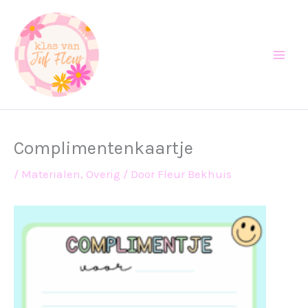
Ga
naar
de
inhoud
Complimentenkaartje
/
Materialen
,
Overig
/ Door
Fleur Bekhuis