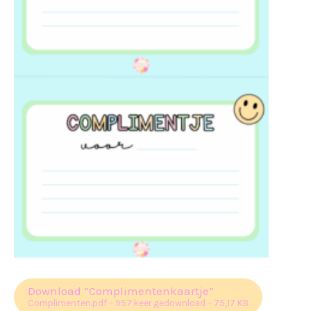
Download “Complimentenkaartje”
Complimenten.pdf – 957 keer gedownload – 75,17 KB