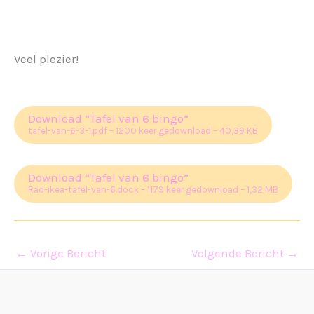
Veel plezier!
Download “Tafel van 6 bingo”
tafel-van-6-3-1.pdf – 1200 keer gedownload – 40,39 KB
Download “Tafel van 6 bingo”
Rad-ikea-tafel-van-6.docx – 1179 keer gedownload – 1,32 MB
←
Vorige Bericht
Volgende Bericht
→