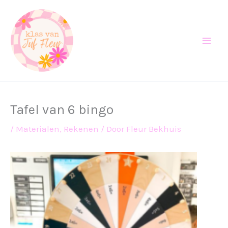
Ga
naar
de
inhoud
Tafel van 6 bingo
/
Materialen
,
Rekenen
/ Door
Fleur Bekhuis