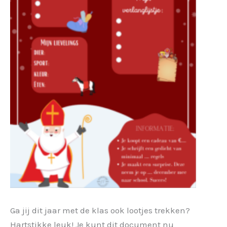
Ga jij dit jaar met de klas ook lootjes trekken?
Hartstikke leuk! Je kunt dit document nu