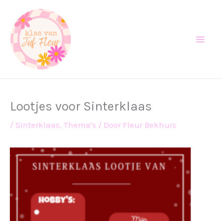
Ga
naar
de
inhoud
Lootjes voor Sinterklaas
/
Sinterklaas
,
Thema's
/ Door
Fleur Bekhuis