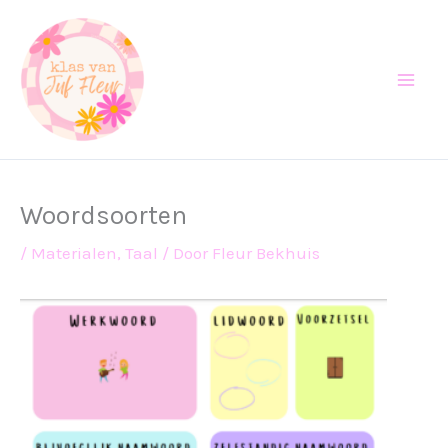
Ga
naar
de
inhoud
Woordsoorten
/
Materialen
,
Taal
/ Door
Fleur Bekhuis