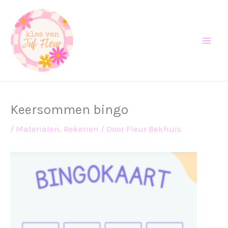
Ga
naar
de
inhoud
Keersommen bingo
/
Materialen
,
Rekenen
/ Door
Fleur Bekhuis