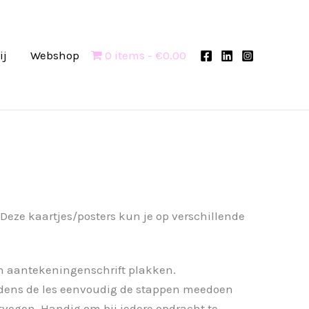
ij
Webshop
0 items
€0.00
? Deze kaartjes/posters kun je op verschillende
hun aantekeningenschrift plakken.
ijdens de les eenvoudig de stappen meedoen
itvegen. Handig om bij iedere opdracht te