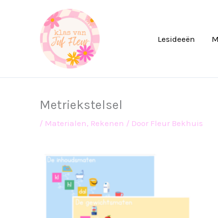
Ga
naar
de
Lesideeën
M
inhoud
Metriekstelsel
/
Materialen
,
Rekenen
/ Door
Fleur Bekhuis