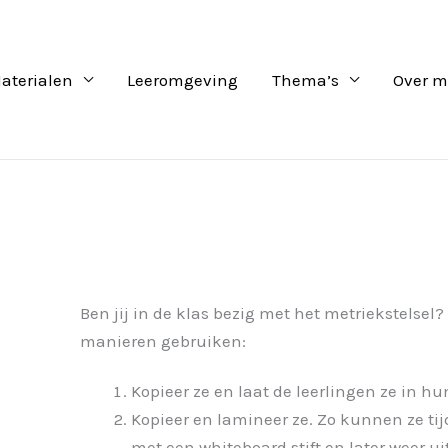
aterialen
Leeromgeving
Thema’s
Over m
Ben jij in de klas bezig met het metriekstelsel
manieren gebruiken:
Kopieer ze en laat de leerlingen ze in 
Kopieer en lamineer ze. Zo kunnen ze t
met een whiteboard stift en later weer u