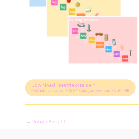
Download “Metriekstelsel”
Metriekstelsel.pdf – 1584 keer gedownload – 2,97 MB
←
Vorige Bericht