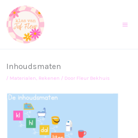
Ga
naar
de
inhoud
Inhoudsmaten
/
Materialen
,
Rekenen
/ Door
Fleur Bekhuis