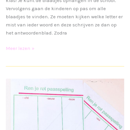
klas! Je kunt de blaadjes ophangen in de school.
Vervolgens gaan de kinderen op pas om alle
blaadjes te vinden. Ze moeten kijken welke letter er
mist van ieder woord en deze schrijven ze dan op
het antwoordenblad. Zodra
Speurtocht
Meer lezen »
Pasen