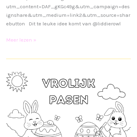
utm_content=DAF_gKGc49g&utm_campaign=des
ignshare&utm_medium=link2&utm_source=shar
ebutton Dit te leuke idee komt van @liddierowl
Paasknutsel
Meer lezen »