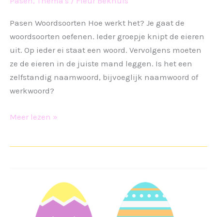
Pasen
,
Thema's
/
Fleur Bekhuis
Pasen Woordsoorten Hoe werkt het? Je gaat de
woordsoorten oefenen. Ieder groepje knipt de eieren
uit. Op ieder ei staat een woord. Vervolgens moeten
ze de eieren in de juiste mand leggen. Is het een
zelfstandig naamwoord, bijvoeglijk naamwoord of
werkwoord?
Pasen
Meer lezen »
Woordsoorten