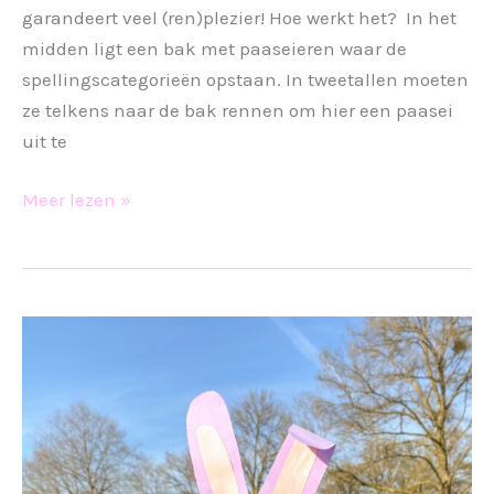
garandeert veel (ren)plezier! Hoe werkt het? In het
midden ligt een bak met paaseieren waar de
spellingscategorieën opstaan. In tweetallen moeten
ze telkens naar de bak rennen om hier een paasei
uit te
Loopspel
Meer lezen »
Pasen
-
ou
en
-
au