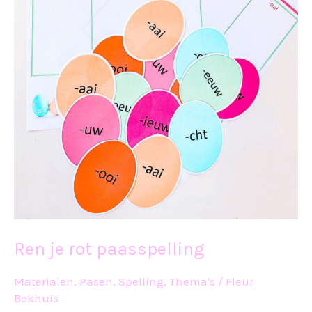
Ren je rot paasspelling
Materialen
,
Pasen
,
Spelling
,
Thema's
/
Fleur
Bekhuis