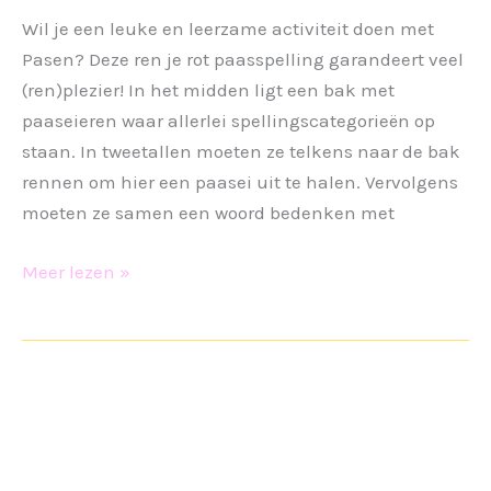
Wil je een leuke en leerzame activiteit doen met
Pasen? Deze ren je rot paasspelling garandeert veel
(ren)plezier! In het midden ligt een bak met
paaseieren waar allerlei spellingscategorieën op
staan. In tweetallen moeten ze telkens naar de bak
rennen om hier een paasei uit te halen. Vervolgens
moeten ze samen een woord bedenken met
Ren
Meer lezen »
je
rot
paasspelling