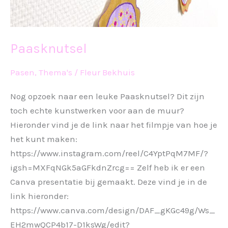
Paasknutsel
Pasen
,
Thema's
/
Fleur Bekhuis
Nog opzoek naar een leuke Paasknutsel? Dit zijn
toch echte kunstwerken voor aan de muur?
Hieronder vind je de link naar het filmpje van hoe je
het kunt maken:
https://www.instagram.com/reel/C4YptPqM7MF/?
igsh=MXFqNGk5aGFkdnZrcg== Zelf heb ik er een
Canva presentatie bij gemaakt. Deze vind je in de
link hieronder:
https://www.canva.com/design/DAF_gKGc49g/Ws_
EH2mwQCP4b17-D1ksWg/edit?