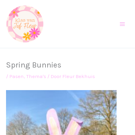
Ga
naar
de
inhoud
Spring Bunnies
/
Pasen
,
Thema's
/ Door
Fleur Bekhuis