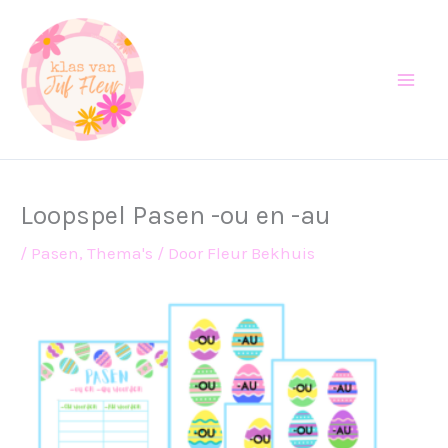
Ga
naar
de
inhoud
Loopspel Pasen -ou en -au
/
Pasen
,
Thema's
/ Door
Fleur Bekhuis