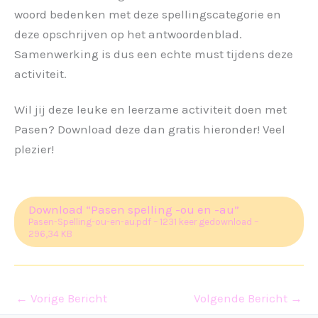
woord bedenken met deze spellingscategorie en
deze opschrijven op het antwoordenblad.
Samenwerking is dus een echte must tijdens deze
activiteit.
Wil jij deze leuke en leerzame activiteit doen met
Pasen? Download deze dan gratis hieronder! Veel
plezier!
Download “Pasen spelling -ou en -au”
Pasen-Spelling-ou-en-au.pdf – 1231 keer gedownload –
296,34 KB
←
Vorige Bericht
Volgende Bericht
→