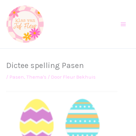
Ga
naar
de
inhoud
Dictee spelling Pasen
/
Pasen
,
Thema's
/ Door
Fleur Bekhuis