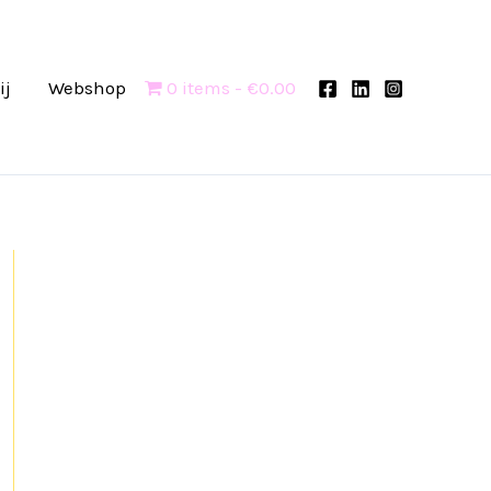
ij
Webshop
0 items
€0.00