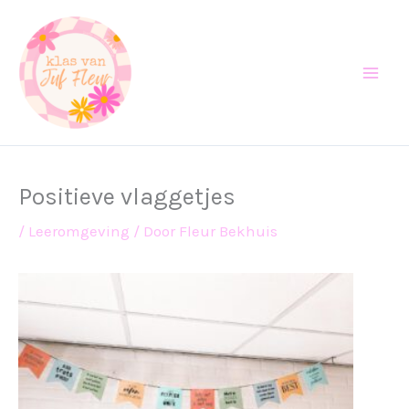
Ga
naar
de
inhoud
Positieve vlaggetjes
/
Leeromgeving
/ Door
Fleur Bekhuis