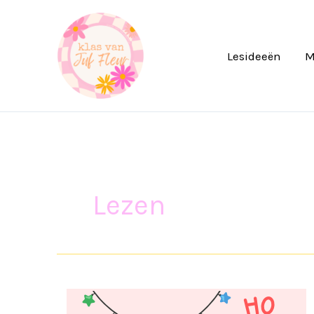
Ga
naar
de
Lesideeën
M
inhoud
Lezen