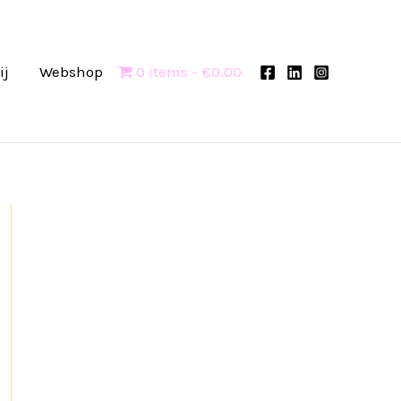
ij
Webshop
0 items
€0.00