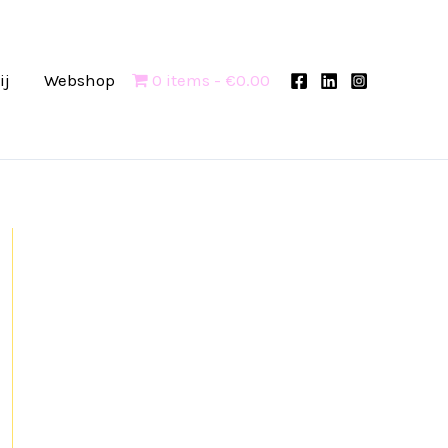
ij
Webshop
0 items
€0.00