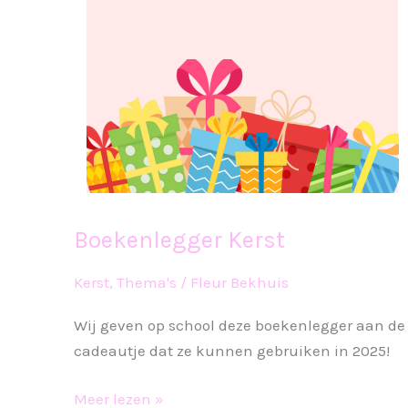
Boekenlegger Kerst
Kerst
,
Thema's
/
Fleur Bekhuis
Wij geven op school deze boekenlegger aan de 
cadeautje dat ze kunnen gebruiken in 2025!
Boekenlegger
Meer lezen »