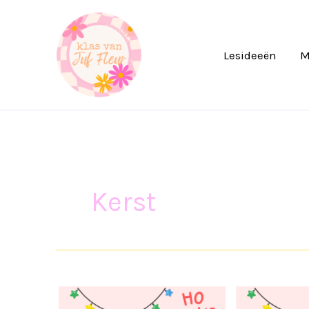
Ga
naar
de
Lesideeën
M
inhoud
Kerst