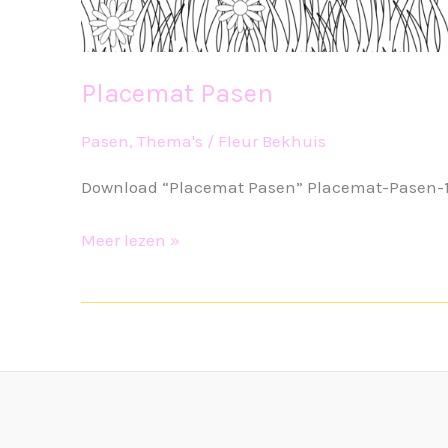
Placemat Pasen
Pasen
,
Thema's
/
Fleur Bekhuis
Download “Placemat Pasen” Placemat-Pasen-1.p
Placemat
Meer lezen »
Pasen