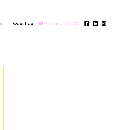
ij
Webshop
0 items
€0.00