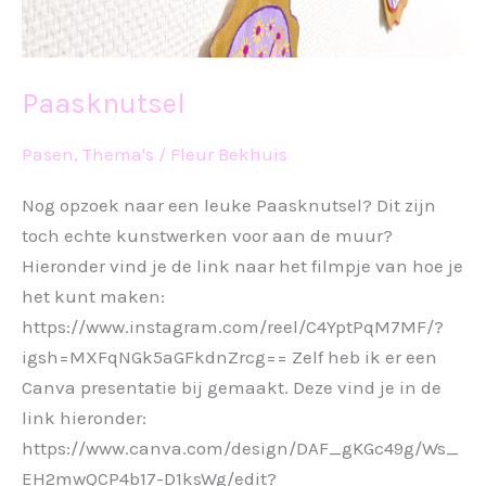
Paasknutsel
Pasen
,
Thema's
/
Fleur Bekhuis
Nog opzoek naar een leuke Paasknutsel? Dit zijn
toch echte kunstwerken voor aan de muur?
Hieronder vind je de link naar het filmpje van hoe je
het kunt maken:
https://www.instagram.com/reel/C4YptPqM7MF/?
igsh=MXFqNGk5aGFkdnZrcg== Zelf heb ik er een
Canva presentatie bij gemaakt. Deze vind je in de
link hieronder:
https://www.canva.com/design/DAF_gKGc49g/Ws_
EH2mwQCP4b17-D1ksWg/edit?