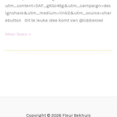
utm_content=DAF_gKGc49g&utm_campaign=des
ignshare&utm_medium=link2&utm_source=shar
ebutton Dit te leuke idee komt van @liddierowl
Paasknutsel
Meer lezen »
Copyright © 2026 Fleur Bekhuis