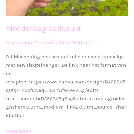
Moederdag cadeau 4
Moederdag
,
Thema's
/
Fleur Bekhuis
Dit Moederdagidee bestaat uit een receptenboekje
met een sleutelhanger. De link naar het format van
de
recepten: https://www.canva.com/design/DAFiVW5
q6fg/Th3ofuNeq_1sXmJfW5WV_g/edit?
utm_content=DAFiVW5q6fg&utm_campaign=desi
gnshare&utm_medium=link2&utm_source=shar
ebutton
Moederdag
Meer lezen »