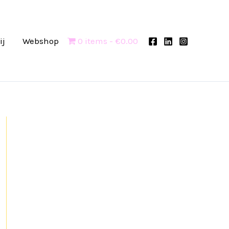
ij
Webshop
0 items
€0.00