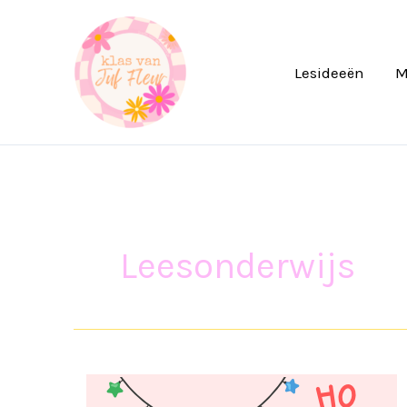
Ga
naar
de
Lesideeën
M
inhoud
Leesonderwijs