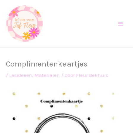
Ga
naar
de
inhoud
Complimentenkaartjes
/
Lesideeën
,
Materialen
/ Door
Fleur Bekhuis