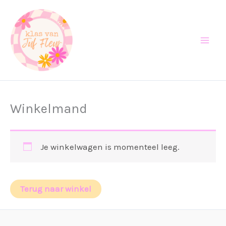
Ga
naar
de
inhoud
Winkelmand
Je winkelwagen is momenteel leeg.
Terug naar winkel