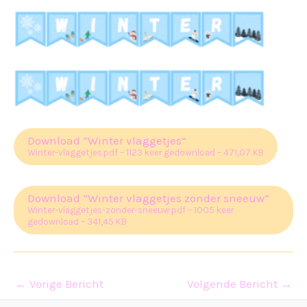
Download “Winter vlaggetjes”
Winter-vlaggetjes.pdf – 1123 keer gedownload – 471,07 KB
Download “Winter vlaggetjes zonder sneeuw”
Winter-vlaggetjes-zonder-sneeuw.pdf – 1005 keer
gedownload – 341,45 KB
←
Vorige Bericht
Volgende Bericht
→