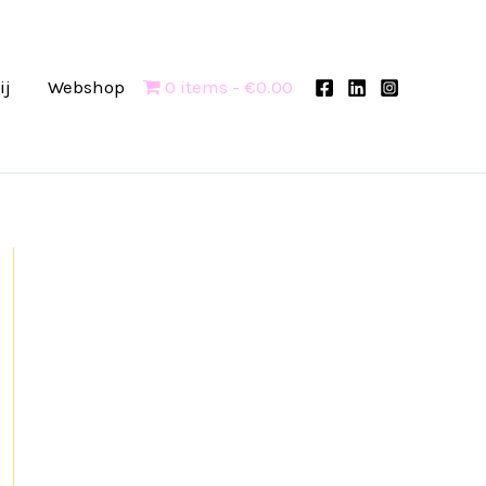
ij
Webshop
0 items
€0.00