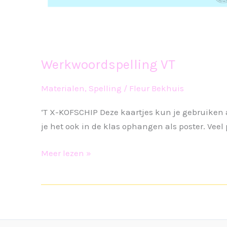
Werkwoordspelling VT
Materialen
,
Spelling
/
Fleur Bekhuis
‘T X-KOFSCHIP Deze kaartjes kun je gebruiken 
je het ook in de klas ophangen als poster. Veel 
Werkwoordspelling
Meer lezen »
VT