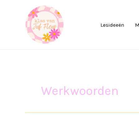
Ga
naar
de
Lesideeën
M
inhoud
Werkwoorden