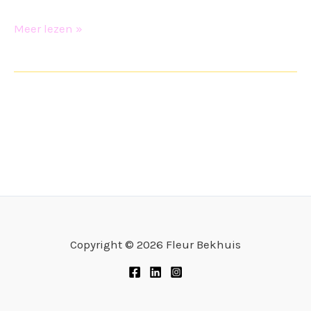
Prijslijst
Meer lezen »
Copyright © 2026 Fleur Bekhuis