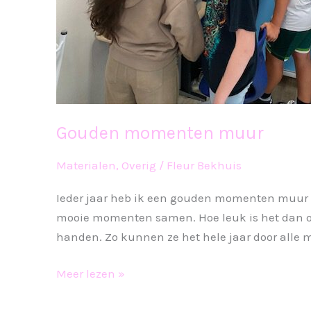
Gouden momenten muur
Materialen
,
Overig
/
Fleur Bekhuis
Ieder jaar heb ik een gouden momenten muur in 
mooie momenten samen. Hoe leuk is het dan om 
handen. Zo kunnen ze het hele jaar door alle
Gouden
Meer lezen »
momenten