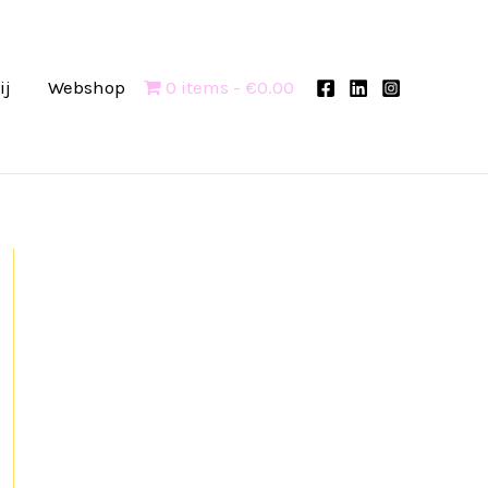
ij
Webshop
0 items
€0.00