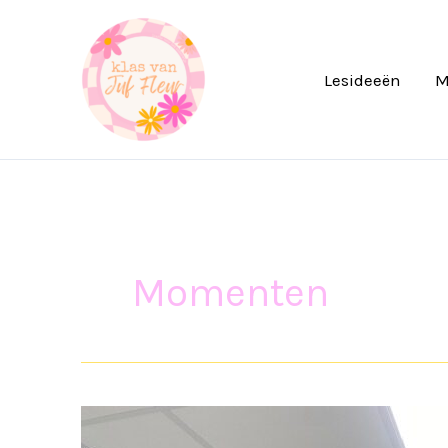
Ga
naar
de
Lesideeën
M
inhoud
Momenten