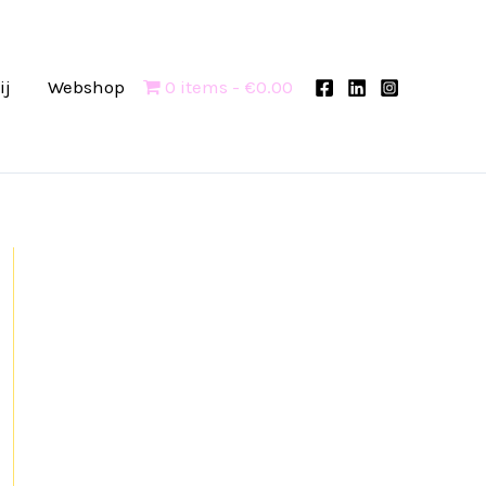
ij
Webshop
0 items
€0.00