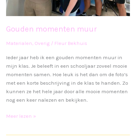
Gouden momenten muur
Materialen
,
Overig
/
Fleur Bekhuis
Ieder jaar heb ik een gouden momenten muur in
mijn klas. Je beleeft in een schooljaar zoveel mooie
momenten samen. Hoe leuk is het dan om de foto’s
met een korte beschrijving in de klas te handen. Zo
kunnen ze het hele jaar door alle mooie momenten
nog een keer nalezen en bekijken.
Gouden
Meer lezen »
momenten
muur