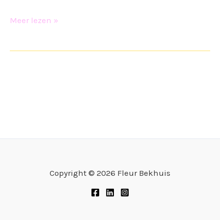
Prijslijst
Meer lezen »
Copyright © 2026 Fleur Bekhuis