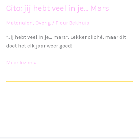
Cito: jij hebt veel in je… Mars
Materialen
,
Overig
/
Fleur Bekhuis
“Jij hebt veel in je… mars”. Lekker cliché, maar dit
doet het elk jaar weer goed!
Cito:
Meer lezen »
jij
hebt
veel
in
je…
Mars