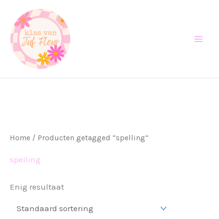
Ga
naar
de
inhoud
Home
/ Producten getagged “spelling”
spelling
Enig resultaat