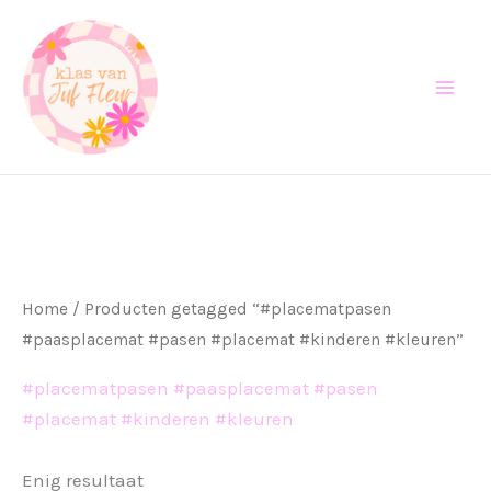
Ga
naar
de
inhoud
Home
/ Producten getagged “#placematpasen
#paasplacemat #pasen #placemat #kinderen #kleuren”
#placematpasen #paasplacemat #pasen
#placemat #kinderen #kleuren
Enig resultaat