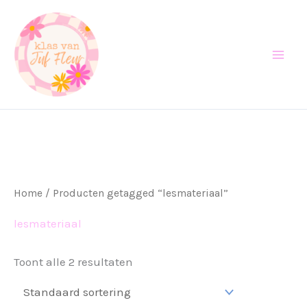
Ga
naar
de
inhoud
Home
/ Producten getagged “lesmateriaal”
lesmateriaal
Toont alle 2 resultaten