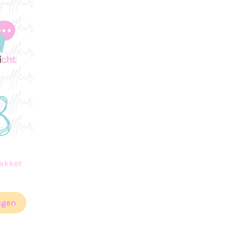
pakket
agen