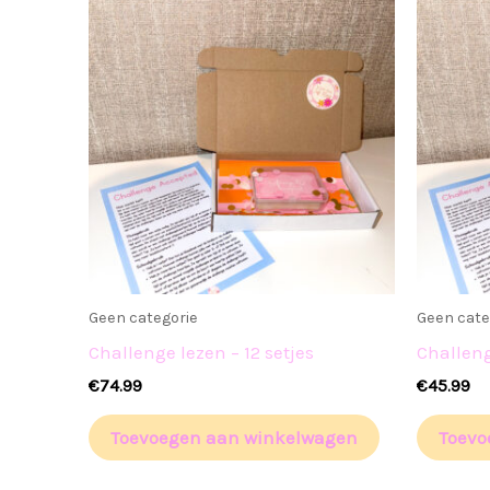
Geen categorie
Geen cate
Challenge lezen – 12 setjes
Challeng
€
74.99
€
45.99
Toevoegen aan winkelwagen
Toevo