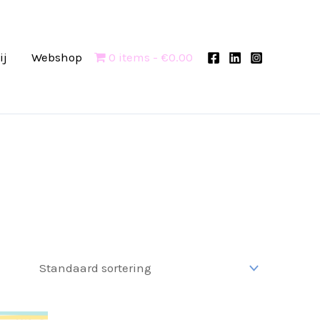
ij
Webshop
0 items
€0.00