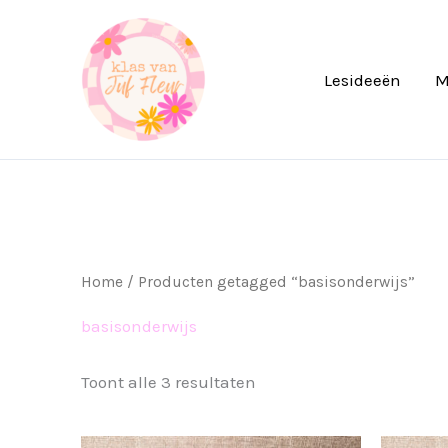
Ga
naar
de
Lesideeën
M
inhoud
Home
/ Producten getagged “basisonderwijs”
basisonderwijs
Toont alle 3 resultaten