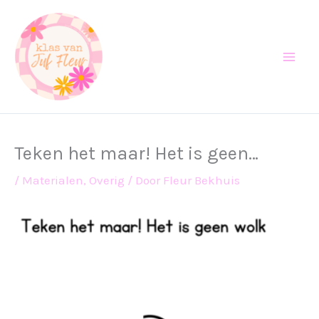
Ga
naar
de
inhoud
Teken het maar! Het is geen…
/
Materialen
,
Overig
/ Door
Fleur Bekhuis